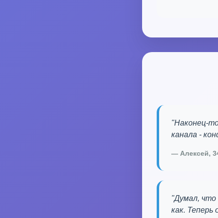
"Наконец-то
канала - ко
— Алексей, 34
"Думал, что
как. Теперь