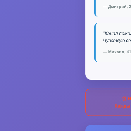
— Дмитрий, 2
"Канал помо
Чувствую се
— Михаил, 41
⏰ Н
Каждый