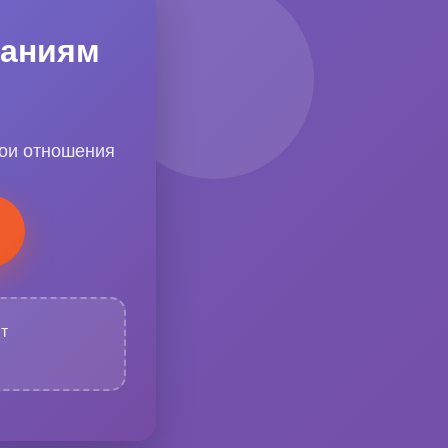
наниям
вои отношения
т