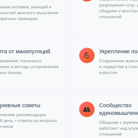
разрешения ссор, 
ание мотивов, реакций и
обидами и восста
нностей женского мышления
отношений
нкретных примерах
та от манипуляций
Укрепление по
💪
знавание токсичного
Сохранение мужско
ения и методы установления
и лидерства в отн
вых границ
агрессии
невные советы
Сообщество
👥
единомышлен
ические рекомендации
й день + ответы на вопросы
Общение с мужчин
счиков
работают над улу
отношений