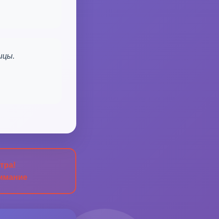
ицы.
тра!
нимание