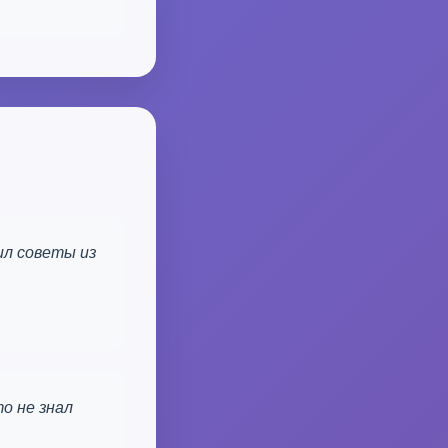
ил советы из
о не знал