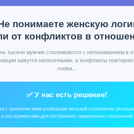
 Не понимаете женскую логи
ли от конфликтов в отноше
нь тысячи мужчин сталкиваются с непониманием в о
акции кажутся нелогичными, а конфликты повторяю
снова...
✅ У нас есть решение!
ал с практическими разборами женской психологии, реаль
и инструментами для построения гармоничных отношений