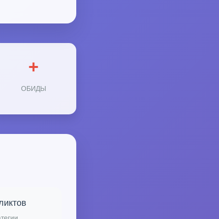
+
ОБИДЫ
ликтов
тегии