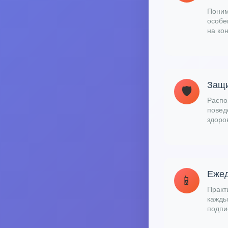
Поним
особе
на ко
Защи
🛡️
Распо
повед
здоро
Ежед
📱
Практ
кажды
подпи