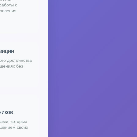
работы с
новления
зиции
го достоинства
ошениях без
ников
ами, которые
чшением своих