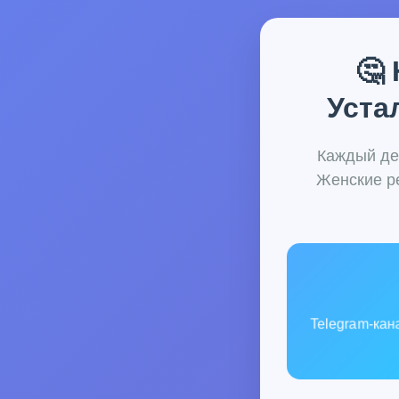
🤔
Уста
Каждый де
Женские ре
Telegram-кан