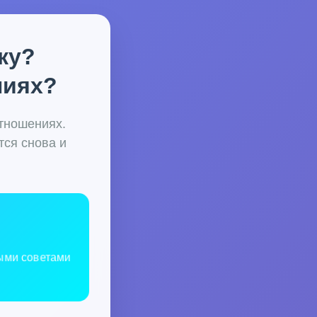
ку?
ниях?
тношениях.
тся снова и
ными советами