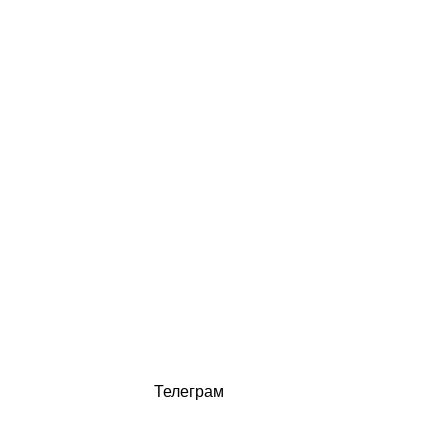
Новые темы
Телеграм канал
Каждый день
MAX
"Женщи
Телеграм