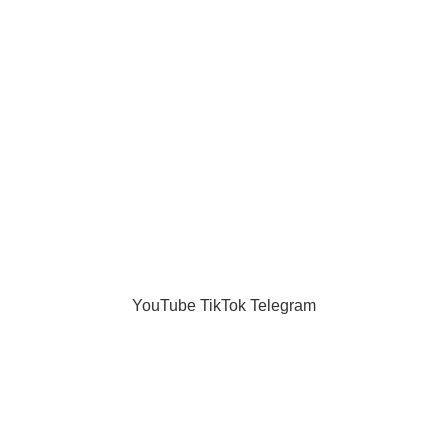
Когда в отношениях приход
07.02.2026
Нет комментари
Равные отношения как зона
06.02.2026
Нет комментари
на без фильтров"
.
YouTube
TikTok
Telegram