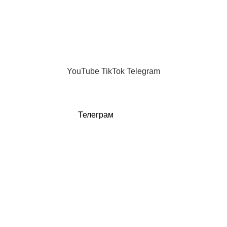
Равные отношения как зона риска
06.02.2026
Нет комментариев
Новые темы
Телеграм канал
Каждый день
MAX
"Женщина без фильтров"
.
YouTube
TikTok
Telegram
Телеграм
MAX