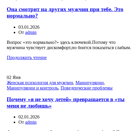
Она смотрит на других мужчин при тебе. Это
нормально?
03.01.2026
От
admin
Вопрос «это нормально?» здесь ключевой.Потому что
мужчина чувствует дискомфорт,но боится показаться слабым.
Продолжить чтение
02
Янв
Женская психология для мужчин
,
Манипуляции
,
Манипуляции и контроль
,
Поведенческие проблемы
Почему «я не хочу детей» превращается в «ты
меня не любишь»
02.01.2026
От
admin