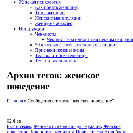
Женская психология
Как понять женщину
Типы женщин
Женские манипуляции
Женщина-абьюзер
Инструкции
Чек-листы
Чек-лист токсичности на первом свидани
50 красных флагов токсичных женщин
Признаки измены жены
Тест золотоискательницы
Тест на таксичность
Архив тегов: женское
поведение
Главная
»
Сообщения с тегами "женское поведение"
02
Фев
Быт и семья
,
Женская психология для мужчин
,
Женское
поведение
,
Как понять женщину
,
Поведенческие проблемы
,