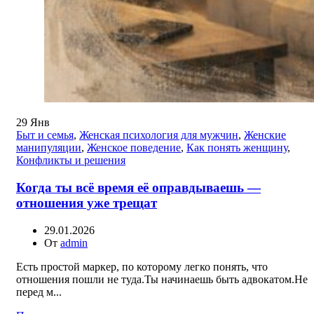
29
Янв
Быт и семья
,
Женская психология для мужчин
,
Женские
манипуляции
,
Женское поведение
,
Как понять женщину
,
Конфликты и решения
Когда ты всё время её оправдываешь —
отношения уже трещат
29.01.2026
От
admin
Есть простой маркер, по которому легко понять, что
отношения пошли не туда.Ты начинаешь быть адвокатом.Не
перед м...