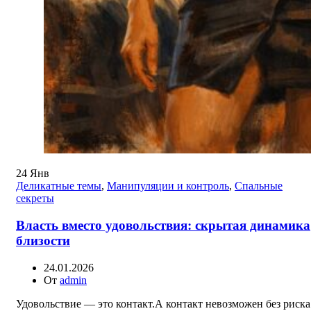
24
Янв
Деликатные темы
,
Манипуляции и контроль
,
Спальные
секреты
Власть вместо удовольствия: скрытая динамика
близости
24.01.2026
От
admin
Удовольствие — это контакт.А контакт невозможен без риска