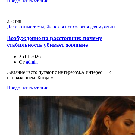
Продолжить чтение
25
Янв
Деликатные темы
,
Женская психология для мужчин
Возбуждение на расстоянии: почему
стабильность убивает желание
25.01.2026
От
admin
Желание часто путают с интересом.А интерес — с
напряжением. Когда ж...
Продолжить чтение