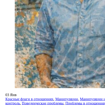
03
Янв
Красные флаги в отношениях
,
Манипуляции
,
Манипуляции 
контроль
,
Поведенческие проблемы
,
Проблемы в отношения