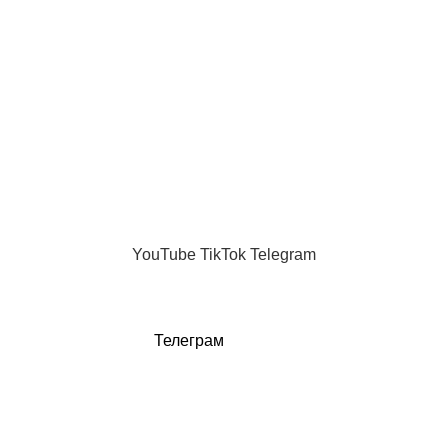
07.02.2026
Нет комментариев
Равные отношения как зона риска
06.02.2026
Нет комментариев
Новые темы
Телеграм канал
Каждый день
MAX
"Женщина без фильтров"
.
YouTube
TikTok
Telegram
Телеграм