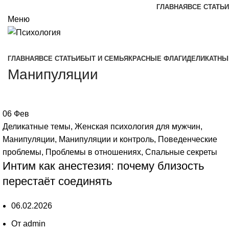
ГЛАВНАЯ
ВСЕ СТАТЬИ
Меню
ГЛАВНАЯ
ВСЕ СТАТЬИ
БЫТ И СЕМЬЯ
КРАСНЫЕ ФЛАГИ
ДЕЛИКАТНЫ
Манипуляции
06
Фев
Деликатные темы
,
Женская психология для мужчин
,
Манипуляции
,
Манипуляции и контроль
,
Поведенческие
проблемы
,
Проблемы в отношениях
,
Спальные секреты
Интим как анестезия: почему близость
перестаёт соединять
06.02.2026
От
admin