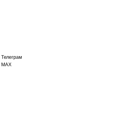
Новые темы
Телеграм канал
Каждый день
MAX
"Женщи
Телеграм
MAX