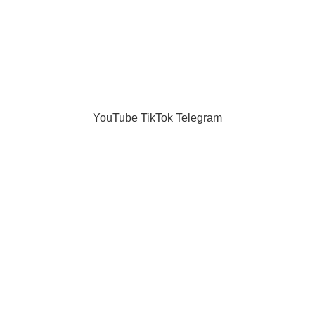
Равные отношения как зона
06.02.2026
Нет комментари
на без фильтров"
.
YouTube
TikTok
Telegram