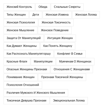
Женский Контроль
Обида
Спальные Секреты
Типы Женщин
Дети
Женская Измена
Женская Логика
Женская Психология
Женская Токсичность
Женское Мышление
Женское Поведение
Защита От Манипуляций
Интуиция Женщин
Как Думают Женщины
Как Понять Женщину
Как Распознать Манипуляторшу
Конфликт В Семье
Красные Флаги
Манипуляции
Мужчинам О Женщинах
Опасные Женщины Признаки
Отношения С Женщинами
Понимание Женщин
Признаки Токсичной Женщины
Психология Отношений
Различия Мужского И Женского Мышления
Токсичная Девушка Признаки
Эмоциональная Логика