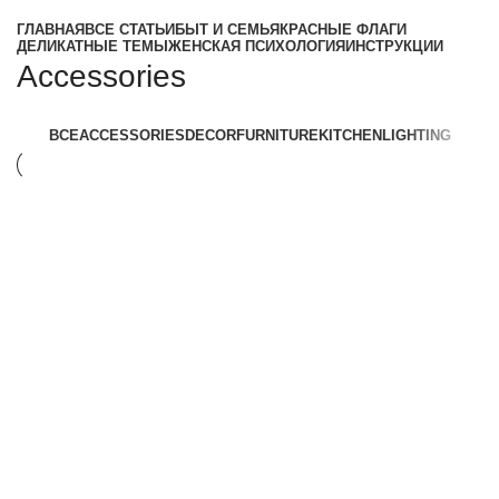
ГЛАВНАЯ
ВСЕ СТАТЬИ
БЫТ И СЕМЬЯ
КРАСНЫЕ ФЛАГИ
ДЕЛИКАТНЫЕ ТЕМЫ
ЖЕНСКАЯ ПСИХОЛОГИЯ
ИНСТРУКЦИИ
Accessories
ВСЕ
ACCESSORIES
DECOR
FURNITURE
KITCHEN
LIGHTING
Accessories
Imperdiet mauris a nontin
Accessories
Potenti parturient parturie