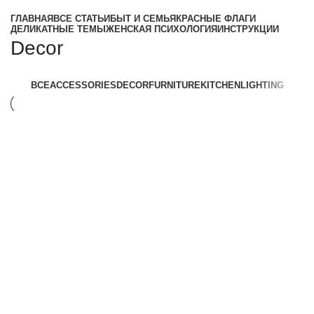
ГЛАВНАЯ
ВСЕ СТАТЬИ
БЫТ И СЕМЬЯ
КРАСНЫЕ ФЛАГИ
ДЕЛИКАТНЫЕ ТЕМЫ
ЖЕНСКАЯ ПСИХОЛОГИЯ
ИНСТРУКЦИИ
Decor
ВСЕ
ACCESSORIES
DECOR
FURNITURE
KITCHEN
LIGHTING
Decor
Et vestibulum quis a suspendisse
Decor
Rhoncus quisque sollicitudin