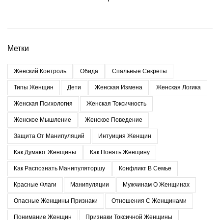
Метки
Женский Контроль
Обида
Спальные Секреты
Типы Женщин
Дети
Женская Измена
Женская Логика
Женская Психология
Женская Токсичность
Женское Мышление
Женское Поведение
Защита От Манипуляций
Интуиция Женщин
Как Думают Женщины
Как Понять Женщину
Как Распознать Манипуляторшу
Конфликт В Семье
Красные Флаги
Манипуляции
Мужчинам О Женщинах
Опасные Женщины Признаки
Отношения С Женщинами
Понимание Женщин
Признаки Токсичной Женщины