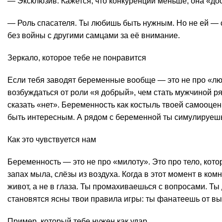
— Эксклюзив. Кажется, что конкуренции меньше, она «до
— Роль спасателя. Ты любишь быть нужным. Но не ей — с
без войны с другими самцами за её внимание.
Зеркало, которое тебе не понравится
Если тебя заводят беременные вообще — это не про «люб
возбуждаться от роли «я добрый», чем стать мужчиной р
сказать «нет». Беременность как костыль твоей самооцен
быть интересным. А рядом с беременной ты симулируешь 
Как это чувствуется нам
Беременность — это не про «милоту». Это про тело, котор
запах мыла, слёзы из воздуха. Когда в этот момент в ко
живот, а не в глаза. Ты промахиваешься с вопросами. Ты
становятся ясны твои правила игры: ты фанатеешь от выв
Пример, который тебе нужен как удар