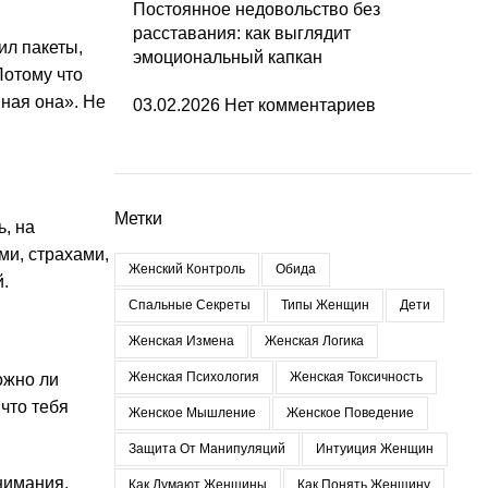
Постоянное недовольство без
расставания: как выглядит
ил пакеты,
эмоциональный капкан
Потому что
нная она». Не
03.02.2026
Нет комментариев
Метки
ь, на
ми, страхами,
Женский Контроль
Обида
.
Спальные Секреты
Типы Женщин
Дети
Женская Измена
Женская Логика
Женская Психология
Женская Токсичность
ожно ли
что тебя
Женское Мышление
Женское Поведение
Защита От Манипуляций
Интуиция Женщин
внимания.
Как Думают Женщины
Как Понять Женщину