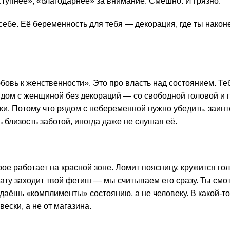
ступнее», «благодарнее» за внимание. Смешно. И грязно.
ебе. Её беременность для тебя — декорация, где ты након
овь к женственности». Это про власть над состоянием. Те
ядом с женщиной без декораций — со свободной головой и
ки. Потому что рядом с небеременной нужно убедить, заинт
близость заботой, иногда даже не слушая её.
ое работает на красной зоне. Ломит поясницу, кружится гол
мнату заходит твой фетиш — мы считываем его сразу. Ты смо
 даёшь «комплименты» состоянию, а не человеку. В какой-т
ески, а не от магазина.