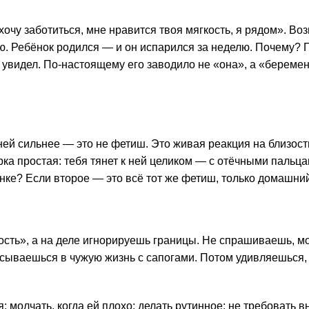
очу заботиться, мне нравится твоя мягкость, я рядом». Воз
ню. Ребёнок родился — и он испарился за неделю. Почему? 
не увидел. По-настоящему его заводило не «она», а «береме
ней сильнее — это не фетиш. Это живая реакция на близост
ка простая: тебя тянет к ней целиком — с отёчными пальца
нке? Если второе — это всё тот же фетиш, только домашний
сть», а на деле игнорируешь границы. Не спрашиваешь, м
сываешься в чужую жизнь с сапогами. Потом удивляешься, 
: молчать, когда ей плохо; делать рутинное; не требовать 