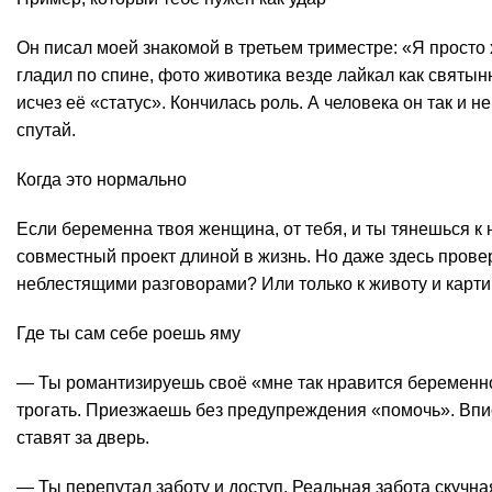
Он писал моей знакомой в третьем триместре: «Я просто х
гладил по спине, фото животика везде лайкал как святы
исчез её «статус». Кончилась роль. А человека он так и 
спутай.
Когда это нормально
Если беременна твоя женщина, от тебя, и ты тянешься к 
совместный проект длиной в жизнь. Но даже здесь провер
неблестящими разговорами? Или только к животу и карти
Где ты сам себе роешь яму
— Ты романтизируешь своё «мне так нравится беременно
трогать. Приезжаешь без предупреждения «помочь». Впи
ставят за дверь.
— Ты перепутал заботу и доступ. Реальная забота скучная