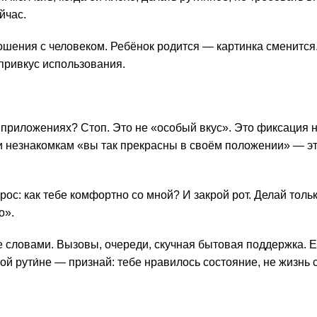
йчас.
ошения с человеком. Ребёнок родится — картинка сменится
привкус использования.
в приложениях? Стоп. Это не «особый вкус». Это фиксация н
и незнакомкам «вы так прекрасны в своём положении» — э
с: как тебе комфортно со мной? И закрой рот. Делай только
о».
е словами. Вызовы, очереди, скучная бытовая поддержка. Е
й рути́не — признай: тебе нравилось состояние, не жизнь с