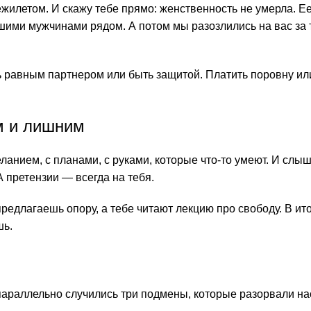
ежилетом. И скажу тебе прямо: женственность не умерла. Е
шими мужчинами рядом. А потом мы разозлились на вас за т
ыть равным партнером или быть защитой. Платить поровну ил
м и лишним
анием, с планами, с руками, которые что-то умеют. И слыш
 претензии — всегда на тебя.
предлагаешь опору, а тебе читают лекцию про свободу. В ит
шь.
араллельно случились три подмены, которые разорвали на