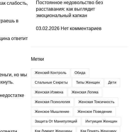
Постоянное недовольство без
ак слабость,
расставания: как выглядит
эмоциональный капкан
граешь в
03.02.2026
Нет комментариев
щина ответит
Метки
Женский Контроль
Обида
еньги, но мы
хнуть.
Спальные Секреты
Типы Женщин
Дети
Женская Измена
Женская Логика
 недостатке
Женская Психология
Женская Токсичность
Женское Мышление
Женское Поведение
Защита От Манипуляций
Интуиция Женщин
отвезти,
Как Думают Женщины
Как Понять Женщину