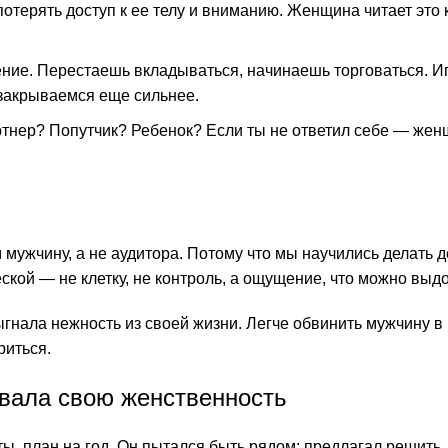
терять доступ к ее телу и вниманию. Женщина читает это к
ние. Перестаешь вкладываться, начинаешь торговаться. И
 закрываемся еще сильнее.
нер? Попутчик? Ребенок? Если ты не ответил себе — жен
 мужчину, а не аудитора. Потому что мы научились делать д
ской — не клетку, не контроль, а ощущение, что можно выдо
выгнала нежность из своей жизни. Легче обвинить мужчину в
риться.
ивала свою женственность
ы, план на год. Он пытался быть рядом: предлагал решить, 