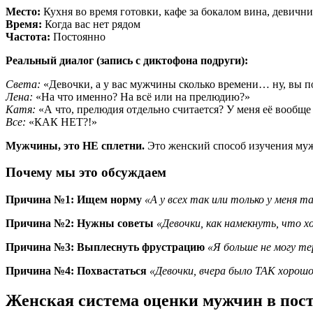
Место:
Кухня во время готовки, кафе за бокалом вина, девични
Время:
Когда вас нет рядом
Частота:
Постоянно
Реальный диалог (запись с диктофона подруги):
Света:
«Девочки, а у вас мужчины сколько времени… ну, вы 
Лена:
«На что именно? На всё или на прелюдию?»
Катя:
«А что, прелюдия отдельно считается? У меня её вообщ
Все:
«КАК НЕТ?!»
Мужчины, это НЕ сплетни.
Это женский способ изучения муж
Почему мы это обсуждаем
Причина №1: Ищем норму
«А у всех так или только у меня т
Причина №2: Нужны советы
«Девочки, как намекнуть, что 
Причина №3: Выплеснуть фрустрацию
«Я больше не могу т
Причина №4: Похвастаться
«Девочки, вчера было ТАК хорошо
Женская система оценки мужчин в пос