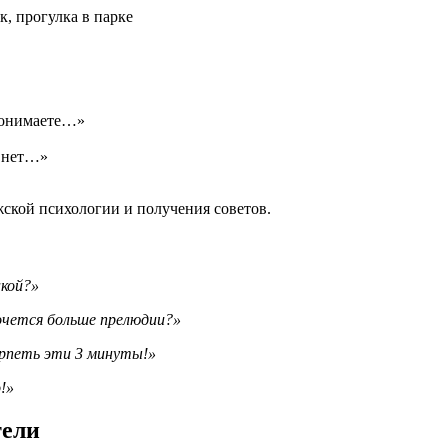
к, прогулка в парке
понимаете…»
е нет…»
ской психологии и получения советов.
акой?»
хочется больше прелюдии?»
ерпеть эти 3 минуты!»
!»
тели