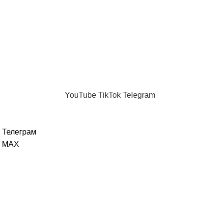
Равные отношения как зона риска
06.02.2026
Нет комментариев
Новые темы
Телеграм канал
Каждый день
MAX
"Женщина без фильтров"
.
YouTube
TikTok
Telegram
Телеграм
MAX