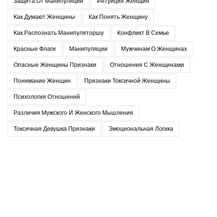
Защита От Манипуляций
Интуиция Женщин
Как Думают Женщины
Как Понять Женщину
Как Распознать Манипуляторшу
Конфликт В Семье
Красные Флаги
Манипуляции
Мужчинам О Женщинах
Опасные Женщины Признаки
Отношения С Женщинами
Понимание Женщин
Признаки Токсичной Женщины
Психология Отношений
Различия Мужского И Женского Мышления
Токсичная Девушка Признаки
Эмоциональная Логика
Последние записи
Когда в отношениях приходится прятать себя
07.02.2026
Нет комментариев