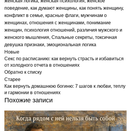
женская логика
,
женская психология
,
женское
поведение
,
как думают женщины
,
как понять женщину
,
конфликт в семье
,
красные флаги
,
мужчинам о
женщинах
,
отношения с женщинами
,
понимание
женщин
,
психология отношений
,
различия мужского и
женского мышления
,
Спальные секреты
,
токсичная
девушка признаки
,
эмоциональная логика
Новые
Секс по расписанию: как вернуть страсть и избавиться
от холодного отчета в отношениях
Обратно к списку
Старее
Как вернуть домашнюю богиню: 7 шагов к любви, теплу
и гармонии в отношениях
Похожие записи