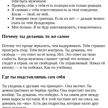
тебя быть мужчиной.
Проверь себя: у тебя есть позиция или только реакция.
Я снимаю с себя ответственность за твоё поведение.
Косяк — твой, не мой.
Я замеряю твои границы. Если их нет — дальше можно
ехать по тебе бульдозером.
Мне больно. Я не буду шантажировать, я выключаюсь.
Почему ты делаешь то же самое
Потому что проще зеркалить, чем выдерживать. Тебе страшно
проиграть спор. Тебя бесит контроль. Ты думаешь, что
свобода — это ответ на её холод. Нет. Это ответ на твою
слабость. Когда мужчина слышит «делай что хочешь» и
уходит в отрыв, он не свободный. Он управляемый. Нажал ей
кнопку — и ты побежал. Как по учебнику.
Где ты подставляешь сам себя
Ты уходишь к друзьям «на принцип». Она молчит. Ты
демонстративно не берёшь трубку. Она перестаёт писать
вообще. Ты думаешь, что победил. А на самом деле между
вами выросла пустыня. И в этой пустыне нет ни секса, ни
доверия, ни «мы». Есть два подростка, которые назло друг
другу высохли.