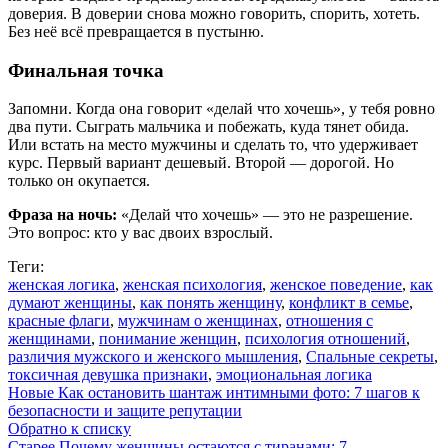
доверия. В доверии снова можно говорить, спорить, хотеть.
Без неё всё превращается в пустыню.
Финальная точка
Запомни. Когда она говорит «делай что хочешь», у тебя ровно
два пути. Сыграть мальчика и побежать, куда тянет обида.
Или встать на место мужчины и сделать то, что удерживает
курс. Первый вариант дешевый. Второй — дорогой. Но
только он окупается.
Фраза на ночь:
«Делай что хочешь» — это не разрешение.
Это вопрос: кто у вас двоих взрослый.
Теги:
женская логика
,
женская психология
,
женское поведение
,
как
думают женщины
,
как понять женщину
,
конфликт в семье
,
красные флаги
,
мужчинам о женщинах
,
отношения с
женщинами
,
понимание женщин
,
психология отношений
,
различия мужского и женского мышления
,
Спальные секреты
,
токсичная девушка признаки
,
эмоциональная логика
Новые
Как остановить шантаж интимными фото: 7 шагов к
безопасности и защите репутации
Обратно к списку
Старее
Почему женщины остаются с тиранами: 7