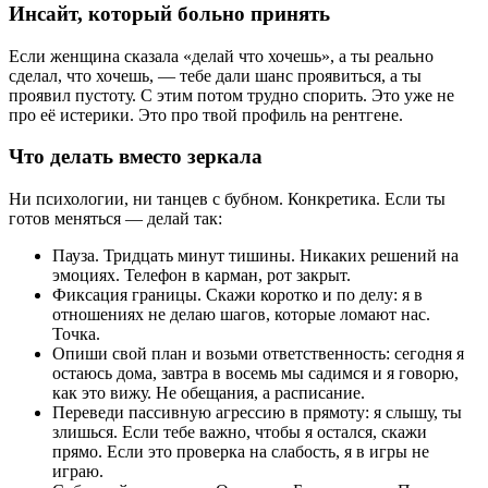
Инсайт, который больно принять
Если женщина сказала «делай что хочешь», а ты реально
сделал, что хочешь, — тебе дали шанс проявиться, а ты
проявил пустоту. С этим потом трудно спорить. Это уже не
про её истерики. Это про твой профиль на рентгене.
Что делать вместо зеркала
Ни психологии, ни танцев с бубном. Конкретика. Если ты
готов меняться — делай так:
Пауза. Тридцать минут тишины. Никаких решений на
эмоциях. Телефон в карман, рот закрыт.
Фиксация границы. Скажи коротко и по делу: я в
отношениях не делаю шагов, которые ломают нас.
Точка.
Опиши свой план и возьми ответственность: сегодня я
остаюсь дома, завтра в восемь мы садимся и я говорю,
как это вижу. Не обещания, а расписание.
Переведи пассивную агрессию в прямоту: я слышу, ты
злишься. Если тебе важно, чтобы я остался, скажи
прямо. Если это проверка на слабость, я в игры не
играю.