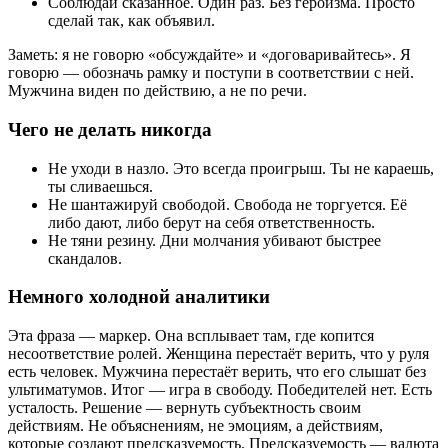
Соблюдай сказанное. Один раз. Без героизма. Просто
сделай так, как объявил.
Заметь: я не говорю «обсуждайте» и «договаривайтесь». Я
говорю — обозначь рамку и поступи в соответствии с ней.
Мужчина виден по действию, а не по речи.
Чего не делать никогда
Не уходи в назло. Это всегда проигрыш. Ты не караешь,
ты сливаешься.
Не шантажируй свободой. Свобода не торгуется. Её
либо дают, либо берут на себя ответственность.
Не тяни резину. Дни молчания убивают быстрее
скандалов.
Немного холодной аналитики
Эта фраза — маркер. Она всплывает там, где копится
несоответствие ролей. Женщина перестаёт верить, что у руля
есть человек. Мужчина перестаёт верить, что его слышат без
ультиматумов. Итог — игра в свободу. Победителей нет. Есть
усталость. Решение — вернуть субъектность своим
действиям. Не объяснениям, не эмоциям, а действиям,
которые создают предсказуемость. Предсказуемость — валюта