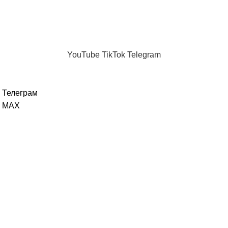
06.02.2026
Нет комментариев
Новые темы
Телеграм канал
Каждый день
MAX
"Женщина без фильтров"
.
YouTube
TikTok
Telegram
Телеграм
MAX