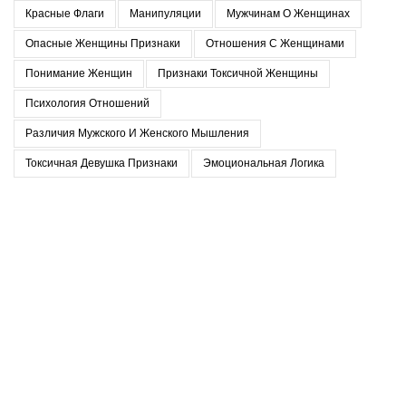
Красные Флаги
Манипуляции
Мужчинам О Женщинах
Опасные Женщины Признаки
Отношения С Женщинами
Понимание Женщин
Признаки Токсичной Женщины
Психология Отношений
Различия Мужского И Женского Мышления
Токсичная Девушка Признаки
Эмоциональная Логика
Последние записи
Когда в отношениях приходится прятать себя
07.02.2026
Нет комментариев
Равные отношения как зона риска