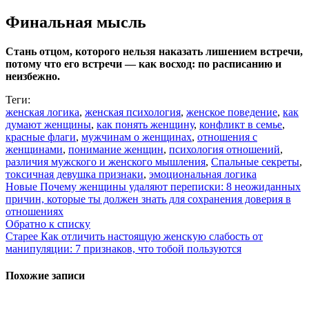
Финальная мысль
Стань отцом, которого нельзя наказать лишением встречи,
потому что его встречи — как восход: по расписанию и
неизбежно.
Теги:
женская логика
,
женская психология
,
женское поведение
,
как
думают женщины
,
как понять женщину
,
конфликт в семье
,
красные флаги
,
мужчинам о женщинах
,
отношения с
женщинами
,
понимание женщин
,
психология отношений
,
различия мужского и женского мышления
,
Спальные секреты
,
токсичная девушка признаки
,
эмоциональная логика
Новые
Почему женщины удаляют переписки: 8 неожиданных
причин, которые ты должен знать для сохранения доверия в
отношениях
Обратно к списку
Старее
Как отличить настоящую женскую слабость от
манипуляции: 7 признаков, что тобой пользуются
Похожие записи