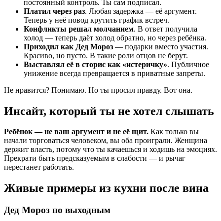
постоянный контроль. Ты сам подписал.
Платил через раз
. Любая задержка — её аргумент.
Теперь у неё повод крутить график встреч.
Конфликты решал молчанием
. В ответ получила
холод — теперь даёт холод обратно, но через ребёнка.
Приходил как Дед Мороз
— подарки вместо участия.
Красиво, но пусто. В такие роли отцов не берут.
Выставлял её в сторис как «истеричку»
. Публичное
унижение всегда превращается в приватные запреты.
Не нравится? Понимаю. Но ты просил правду. Вот она.
Инсайт, который ты не хотел слышать
Ребёнок — не ваш аргумент и не её щит.
Как только вы
начали торговаться человеком, вы оба проиграли. Женщина
держит власть, потому что ты качаешься и ходишь на эмоциях.
Прекрати быть предсказуемым в слабости — и рычаг
перестанет работать.
Живые примеры из кухни после вина
Дед Мороз по выходным