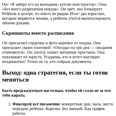
Он: «Я заберу его на выходные, куплю конструктор». Она:
«Без моего разрешения никуда». Он орёт, она блокирует.
Ребёнок в центре, но никто не рядом. Итог: два взрослых,
которые меряются чеками, а ребёнок учится манипулировать
обеими руками.
Скриншоты вместо расписания
Он присылает сердечки и фото коробки от пиццы. Она
присылает скрин платежей: «Опоздал на три дня — свидания
отменяются». Он злится, пишет матерные простыни. Она
показывает их юристу. Угадаешь, кто в итоге выглядит
неадекватно? Точно не та, кто собрала документы.
Выход: одна стратегия, если ты готов
меняться
Быть предсказуемым настолько, чтобы ей стало не за что
тебя карать.
Фиксируй всё письменно
: конкретные дни, часы, место
передачи ребёнка. Коротко. Без эмоций. Как график
работы.