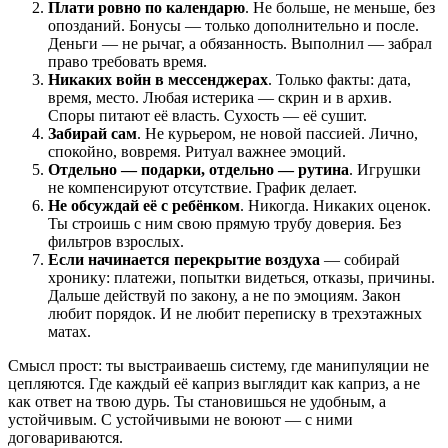
Плати ровно по календарю
. Не больше, не меньше, без
опозданий. Бонусы — только дополнительно и после.
Деньги — не рычаг, а обязанность. Выполнил — забрал
право требовать время.
Никаких войн в мессенджерах
. Только факты: дата,
время, место. Любая истерика — скрин и в архив.
Споры питают её власть. Сухость — её сушит.
Забирай сам
. Не курьером, не новой пассией. Лично,
спокойно, вовремя. Ритуал важнее эмоций.
Отдельно — подарки, отдельно — рутина
. Игрушки
не компенсируют отсутствие. График делает.
Не обсуждай её с ребёнком
. Никогда. Никаких оценок.
Ты строишь с ним свою прямую трубу доверия. Без
фильтров взрослых.
Если начинается перекрытие воздуха
— собирай
хронику: платежи, попытки видеться, отказы, причины.
Дальше действуй по закону, а не по эмоциям. Закон
любит порядок. И не любит переписку в трехэтажных
матах.
Смысл прост: ты выстраиваешь систему, где манипуляции не
цепляются. Где каждый её каприз выглядит как каприз, а не
как ответ на твою дурь. Ты становишься не удобным, а
устойчивым. С устойчивыми не воюют — с ними
договариваются.