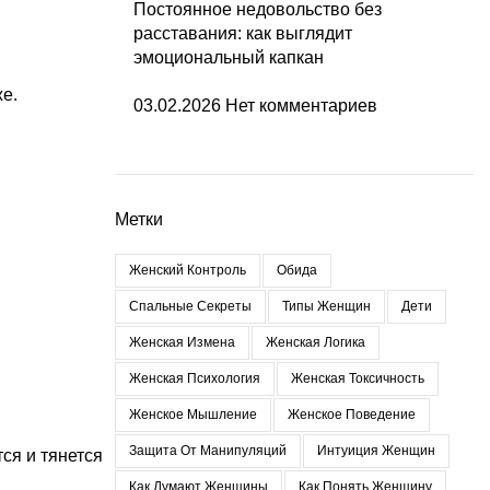
Постоянное недовольство без
расставания: как выглядит
эмоциональный капкан
же.
03.02.2026
Нет комментариев
Метки
Женский Контроль
Обида
Спальные Секреты
Типы Женщин
Дети
Женская Измена
Женская Логика
Женская Психология
Женская Токсичность
Женское Мышление
Женское Поведение
Защита От Манипуляций
Интуиция Женщин
ся и тянется
Как Думают Женщины
Как Понять Женщину