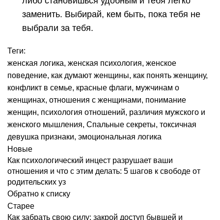
либо становишься удобным и тебя легко
заменить. Выбирай, кем быть, пока тебя не
выбрали за тебя.
Теги:
женская логика
,
женская психология
,
женское
поведение
,
как думают женщины
,
как понять женщину
,
конфликт в семье
,
красные флаги
,
мужчинам о
женщинах
,
отношения с женщинами
,
понимание
женщин
,
психология отношений
,
различия мужского и
женского мышления
,
Спальные секреты
,
токсичная
девушка признаки
,
эмоциональная логика
Новые
Как психологический инцест разрушает ваши
отношения и что с этим делать: 5 шагов к свободе от
родительских уз
Обратно к списку
Старее
Как забрать свою силу: закрой доступ бывшей и