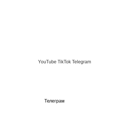
Равные отношения как зона риска
06.02.2026
Нет комментариев
Новые темы
Телеграм канал
Каждый день
MAX
"Женщина без фильтров"
.
YouTube
TikTok
Telegram
Телеграм