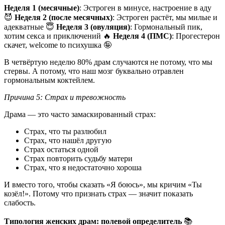
Неделя 1 (месячные)
: Эстроген в минусе, настроение в аду
😈
Неделя 2 (после месячных)
: Эстроген растёт, мы милые и
адекватные 😇
Неделя 3 (овуляция)
: Гормональный пик,
хотим секса и приключений 🔥
Неделя 4 (ПМС)
: Прогестерон
скачет, welcome to психушка 🤪
В четвёртую неделю 80% драм случаются не потому, что мы
стервы. А потому, что наш мозг буквально отравлен
гормональным коктейлем.
Причина 5: Страх и тревожность
Драма — это часто замаскированный страх:
Страх, что ты разлюбил
Страх, что нашёл другую
Страх остаться одной
Страх повторить судьбу матери
Страх, что я недостаточно хороша
И вместо того, чтобы сказать «Я боюсь», мы кричим «Ты
козёл!». Потому что признать страх — значит показать
слабость.
Типология женских драм: полевой определитель
📚