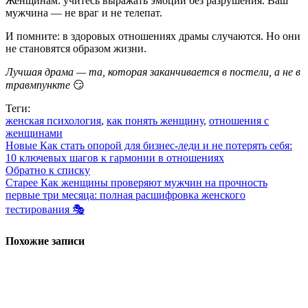
Женщинам: учитесь выражать эмоции без разрушения. Ваш
мужчина — не враг и не телепат.
И помните: в здоровых отношениях драмы случаются. Но они
не становятся образом жизни.
Лучшая драма — та, которая заканчивается в постели, а не в
травмпункте
😏
Теги:
женская психология
,
как понять женщину
,
отношения с
женщинами
Новые
Как стать опорой для бизнес-леди и не потерять себя:
10 ключевых шагов к гармонии в отношениях
Обратно к списку
Старее
Как женщины проверяют мужчин на прочность
первые три месяца: полная расшифровка женского
тестирования 🎭
Похожие записи