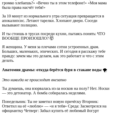
громко хлебаешь?» «Вечно ты в этом телефоне!» «Моя мама
была права насчёт тебя!»
За 10 минут из нормального утра ситуация превращается в
апокалипсис. Летают тарелки. Хлопают двери. Соседи
вызывают полицию.
И ты стоишь в трусах посреди кухни, пытаясь понять: ЧТО
ВООБЩЕ ПРОИЗОШЛО? 🤯
Я женщина. У меня за плечами сотни устроенных драм.
Больших, маленьких, эпических. И сегодня я расскажу тебе
правду: зачем мы это делаем, как это работает и что с этим
делать.
Анатомия драмы: откуда берётся буря в стакане воды
🌪️
Это никогда не происходит внезапно
Ты думаешь, она взорвалась из-за носков на полу? Нет. Носки
— это детонатор. А бомба собиралась неделями.
Понедельник: Ты не заметил новую причёску Вторник:
Ответил на её «люблю» — «и я тебя» Среда: Засмотрелся на
официантку Четверг: Забыл купить её любимый йогурт