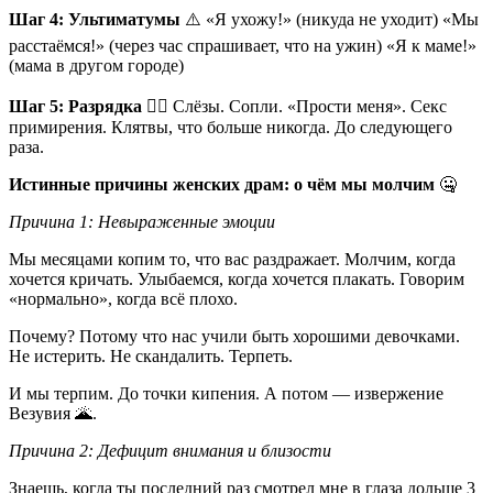
Шаг 4: Ультиматумы
⚠️ «Я ухожу!» (никуда не уходит) «Мы
расстаёмся!» (через час спрашивает, что на ужин) «Я к маме!»
(мама в другом городе)
Шаг 5: Разрядка
😮‍💨 Слёзы. Сопли. «Прости меня». Секс
примирения. Клятвы, что больше никогда. До следующего
раза.
Истинные причины женских драм: о чём мы молчим
🤐
Причина 1: Невыраженные эмоции
Мы месяцами копим то, что вас раздражает. Молчим, когда
хочется кричать. Улыбаемся, когда хочется плакать. Говорим
«нормально», когда всё плохо.
Почему? Потому что нас учили быть хорошими девочками.
Не истерить. Не скандалить. Терпеть.
И мы терпим. До точки кипения. А потом — извержение
Везувия 🌋.
Причина 2: Дефицит внимания и близости
Знаешь, когда ты последний раз смотрел мне в глаза дольше 3