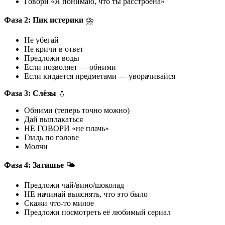
Говори «Я понимаю, что ты расстроена»
Фаза 2: Пик истерики
⛈️
Не убегай
Не кричи в ответ
Предложи воды
Если позволяет — обними
Если кидается предметами — уворачивайся
Фаза 3: Слёзы
💧
Обними (теперь точно можно)
Дай выплакаться
НЕ ГОВОРИ «не плачь»
Гладь по голове
Молчи
Фаза 4: Затишье
🌤️
Предложи чай/вино/шоколад
НЕ начинай выяснять, что это было
Скажи что-то милое
Предложи посмотреть её любимый сериал