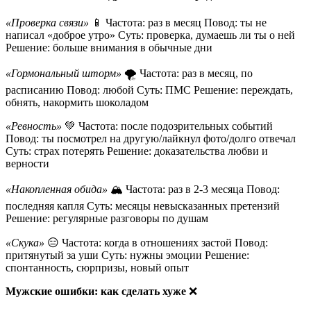
«Проверка связи»
📱 Частота: раз в месяц Повод: ты не
написал «доброе утро» Суть: проверка, думаешь ли ты о ней
Решение: больше внимания в обычные дни
«Гормональный шторм»
🌪️ Частота: раз в месяц, по
расписанию Повод: любой Суть: ПМС Решение: переждать,
обнять, накормить шоколадом
«Ревность»
💚 Частота: после подозрительных событий
Повод: ты посмотрел на другую/лайкнул фото/долго отвечал
Суть: страх потерять Решение: доказательства любви и
верности
«Накопленная обида»
🏔️ Частота: раз в 2-3 месяца Повод:
последняя капля Суть: месяцы невысказанных претензий
Решение: регулярные разговоры по душам
«Скука»
😑 Частота: когда в отношениях застой Повод:
притянутый за уши Суть: нужны эмоции Решение:
спонтанность, сюрпризы, новый опыт
Мужские ошибки: как сделать хуже
❌