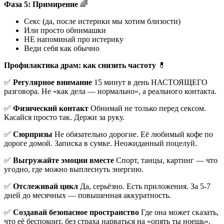
Фаза 5: Примирение
🌈
Секс (да, после истерики мы хотим близости)
Или просто обнимашки
НЕ напоминай про истерику
Веди себя как обычно
Профилактика драм: как снизить частоту
💊
✅
Регулярное внимание
15 минут в день НАСТОЯЩЕГО
разговора. Не «как дела — нормально», а реального контакта.
✅
Физический контакт
Обнимай не только перед сексом.
Касайся просто так. Держи за руку.
✅
Сюрпризы
Не обязательно дорогие. Её любимый кофе по
дороге домой. Записка в сумке. Неожиданный поцелуй.
✅
Выгружайте эмоции вместе
Спорт, танцы, картинг — что
угодно, где можно выплеснуть энергию.
✅
Отслеживай цикл
Да, серьёзно. Есть приложения. За 5-7
дней до месячных — повышенная аккуратность.
✅
Создавай безопасное пространство
Где она может сказать,
что её беспокоит, без страха нарваться на «опять ты ноешь».