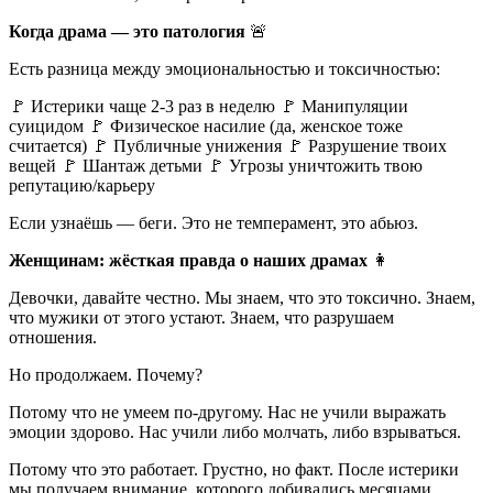
Когда драма — это патология
🚨
Есть разница между эмоциональностью и токсичностью:
🚩 Истерики чаще 2-3 раз в неделю 🚩 Манипуляции
суицидом 🚩 Физическое насилие (да, женское тоже
считается) 🚩 Публичные унижения 🚩 Разрушение твоих
вещей 🚩 Шантаж детьми 🚩 Угрозы уничтожить твою
репутацию/карьеру
Если узнаёшь — беги. Это не темперамент, это абьюз.
Женщинам: жёсткая правда о наших драмах
👩
Девочки, давайте честно. Мы знаем, что это токсично. Знаем,
что мужики от этого устают. Знаем, что разрушаем
отношения.
Но продолжаем. Почему?
Потому что не умеем по-другому. Нас не учили выражать
эмоции здорово. Нас учили либо молчать, либо взрываться.
Потому что это работает. Грустно, но факт. После истерики
мы получаем внимание, которого добивались месяцами.