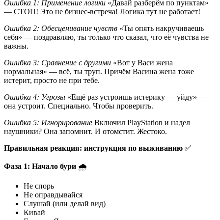
Ошибка 1: Применение логики
«Давай разберём по пунктам»
— СТОП! Это не бизнес-встреча! Логика тут не работает!
Ошибка 2: Обесценивание чувств
«Ты опять накручиваешь
себя» — поздравляю, ты только что сказал, что её чувства не
важны.
Ошибка 3: Сравнение с другими
«Вот у Васи жена
нормальная» — всё, ты труп. Причём Васина жена тоже
истерит, просто не при тебе.
Ошибка 4: Угрозы
«Ещё раз устроишь истерику — уйду» —
она устроит. Специально. Чтобы проверить.
Ошибка 5: Игнорирование
Включил PlayStation и надел
наушники? Она запомнит. И отомстит. Жестоко.
Правильная реакция: инструкция по выживанию
✅
Фаза 1: Начало бури
🌧️
Не спорь
Не оправдывайся
Слушай (или делай вид)
Кивай