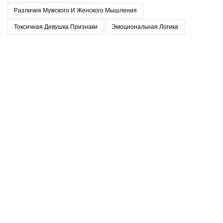
Различия Мужского И Женского Мышления
Токсичная Девушка Признаки
Эмоциональная Логика
Последние записи
Когда в отношениях приходится прятать себя
07.02.2026
Нет комментариев
Равные отношения как зона риска
06.02.2026
Нет комментариев