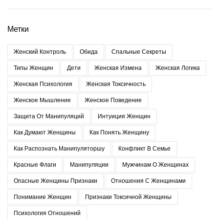
Метки
Женский Контроль
Обида
Спальные Секреты
Типы Женщин
Дети
Женская Измена
Женская Логика
Женская Психология
Женская Токсичность
Женское Мышление
Женское Поведение
Защита От Манипуляций
Интуиция Женщин
Как Думают Женщины
Как Понять Женщину
Как Распознать Манипуляторшу
Конфликт В Семье
Красные Флаги
Манипуляции
Мужчинам О Женщинах
Опасные Женщины Признаки
Отношения С Женщинами
Понимание Женщин
Признаки Токсичной Женщины
Психология Отношений