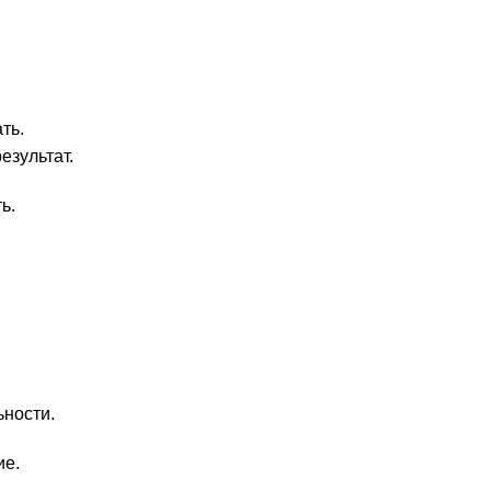
ть.
езультат.
ь.
ьности.
ие.