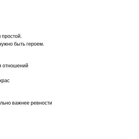
 простой.
нужно быть героем.
я отношений
крас
ельно важнее ревности